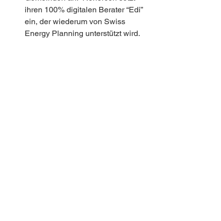
ihren 100% digitalen Berater “Edi” 
ein, der wiederum von Swiss 
Energy Planning unterstützt wird.
"Edi" von Renercon berät die 
Bewohner/innen der Gemeinde Eglisau auf 
100% digitaler Weise
Wichtige Datensätze für die 
Optimierung von Wärmeverbünden
Die Basis für alle oben genannten 
Schritte sind qualitativ hochwertige und 
umfangreiche Datensätze. Die 