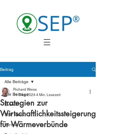
Beitrag
Alle Beiträge
Richard Weiss
Alle Beiträge
11. Dez. 2024
4 Min. Lesezeit
Strategien zur
Events
Wirtschaftlichkeitssteigerung
SEP News
für Wärmeverbünde
Partner