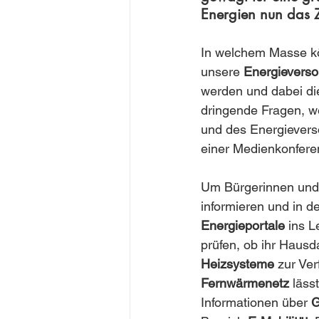
Energien nun das Z
In welchem Masse kön
unsere 
Energieverso
werden und dabei di
dringende Fragen, we
und des Energievers
einer Medienkonfere
Um Bürgerinnen und 
informieren und in 
Energieportale
 ins 
prüfen, ob ihr Hausd
Heizsysteme
 zur Ve
Fernwärmenetz
 läss
Informationen über 
G