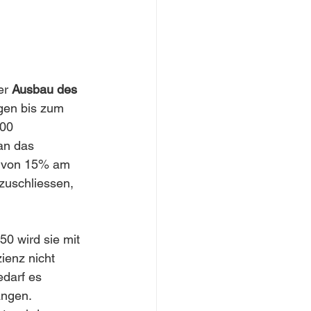
 
er 
Ausbau des 
ngen bis zum 
00 
an das 
l von 15% am 
zuschliessen, 
50 wird sie mit 
ienz nicht 
edarf es 
angen.