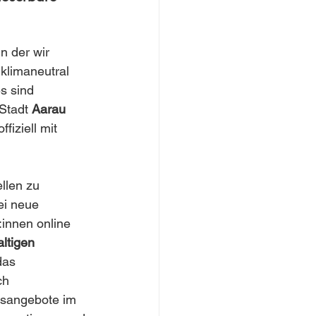
n der wir 
 klimaneutral 
s sind 
Stadt 
Aarau
fiziell mit 
llen zu 
ei neue 
innen online 
ltigen 
das 
ch 
gsangebote im 