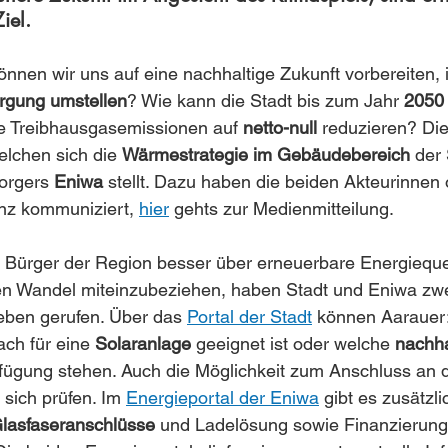
iel.
nen wir uns auf eine nachhaltige Zukunft vorbereiten, i
rgung umstellen
? Wie kann die Stadt bis zum Jahr 
2050
e Treibhausgasemissionen auf 
netto-null 
reduzieren? Die
lchen sich die 
Wärmestrategie im Gebäudebereich
 der 
orgers 
Eniwa
 stellt. Dazu haben die beiden Akteurinnen of
nz kommuniziert, 
hier
 gehts zur Medienmitteilung.
Bürger der Region besser über erneuerbare Energieque
den Wandel miteinzubeziehen, haben Stadt und Eniwa zw
Leben gerufen. Über das 
Portal der Stadt
 können Aarauer:
ach für eine 
Solaranlage
 geeignet ist oder welche 
nachha
rfügung stehen. Auch die Möglichkeit zum Anschluss an 
t sich prüfen. Im 
Energieportal der Eniwa
 gibt es zusätzli
lasfaseranschlüsse
 und Ladelösung sowie Finanzierun