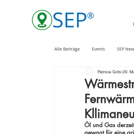
Alle Beiträge
Events
SEP New
Patricia Gribi
20. M
Wärmestra
Fernwärm
Kllimaneut
Öl und Gas derzeit
gewagt für eine gr