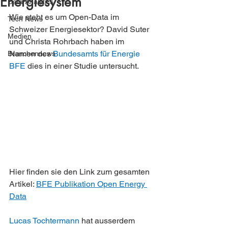
Energiesystem
Data Analytics
Wie steht es um Open-Data im 
Tech News
Schweizer Energiesektor? David Suter 
Medien
und Christa Rohrbach haben im 
Namen des 
Bundesamts für Energie 
Branchennews
BFE
 dies in einer Studie untersucht.  
Hier finden sie den Link zum gesamten 
Artikel: 
BFE Publikation Open Energy 
Data
Lucas Tochtermann
 hat ausserdem 