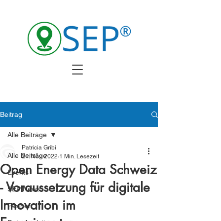
Beitrag
Alle Beiträge
Patricia Gribi
Alle Beiträge
21. Nov. 2022
1 Min. Lesezeit
Open Energy Data Schweiz
Events
- Voraussetzung für digitale
SEP News
Innovation im
Partner