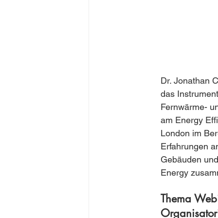
Dr. Jonathan 
das Instrumen
Fernwärme- und
am Energy Effi
London im Bere
Erfahrungen an
Gebäuden und 
Energy zusamm
Thema Webi
Organisatori