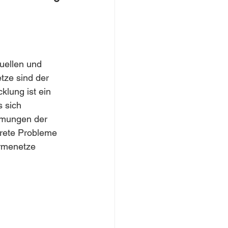
uellen und 
ze sind der 
lung ist ein 
 sich 
hmungen der 
krete Probleme 
ärmenetze 