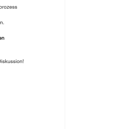
prozess
n. 
en 
Diskussion!