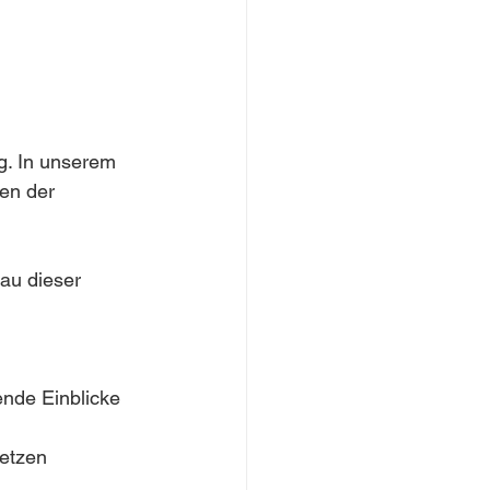
g. In unserem 
en der 
au dieser 
nde Einblicke 
netzen