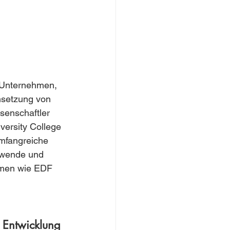
 Unternehmen, 
msetzung von 
senschaftler 
versity College 
umfangreiche 
ewende und 
hmen wie EDF 
 Entwicklung 