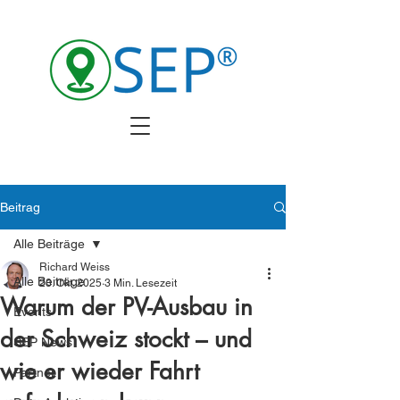
Beitrag
Alle Beiträge
Richard Weiss
Alle Beiträge
23. Okt. 2025
3 Min. Lesezeit
Warum der PV-Ausbau in
Events
der Schweiz stockt – und
SEP News
wie er wieder Fahrt
Partner