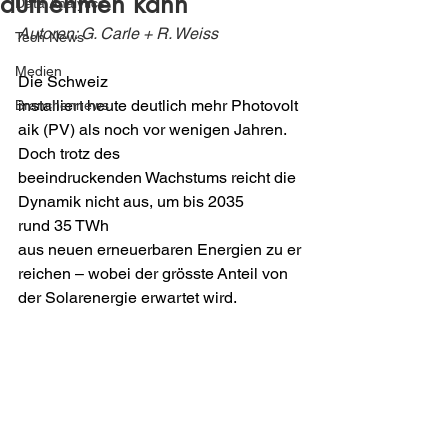
aufnehmen kann
Data Analytics
Autoren: G. Carle + R. Weiss
Tech News
Medien
Die Schweiz 
installiert heute deutlich mehr Photovolt
Branchennews
aik (PV) als noch vor wenigen Jahren. 
Doch trotz des 
beeindruckenden Wachstums reicht die 
Dynamik nicht aus, um bis 2035 
rund 35 TWh 
aus neuen erneuerbaren Energien zu er
reichen – wobei der grösste Anteil von 
der Solarenergie erwartet wird. 